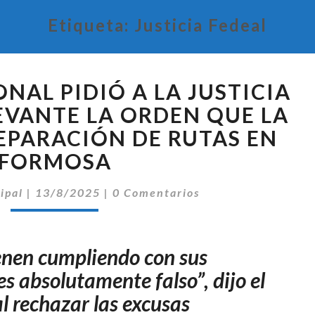
Etiqueta:
Justicia Fedeal
VIALIDAD
NAL PIDIÓ A LA JUSTICIA
NACIONAL
PIDIÓ
EVANTE LA ORDEN QUE LA
A
REPARACIÓN DE RUTAS EN
LA
FORMOSA
JUSTICIA
FEDERAL
Comentarios
ipal
|
13/8/2025
|
0 Comentarios
QUE
LEVANTE
LA
ORDEN
nen cumpliendo con sus
QUE
 es absolutamente falso”, dijo el
LA
l rechazar las excusas
OBLIGA