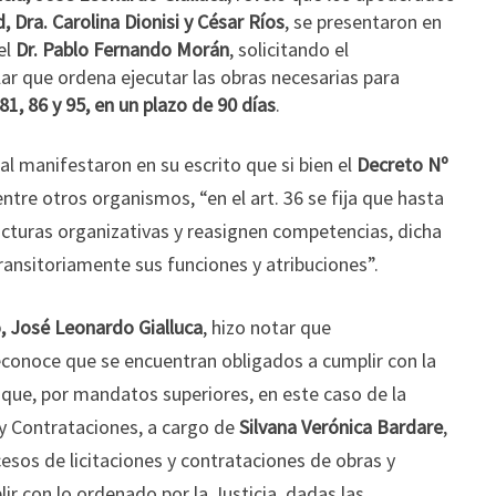
, Dra. Carolina Dionisi y César Ríos
, se presentaron en
el
Dr. Pablo Fernando Morán
, solicitando el
ar que ordena ejecutar las obras necesarias para
81, 86 y 95, en un plazo de 90 días
.
l manifestaron en su escrito que si bien el
Decreto Nº
 entre otros organismos, “en el art. 36 se fija que hasta
ucturas organizativas y reasignen competencias, dicha
transitoriamente sus funciones y atribuciones”.
, José Leonardo Gialluca
, hizo notar que
conoce que se encuentran obligados a cumplir con la
 que, por mandatos superiores, en este caso de la
 y Contrataciones, a cargo de
Silvana Verónica Bardare
,
cesos de licitaciones y contrataciones de obras y
ir con lo ordenado por la Justicia, dadas las