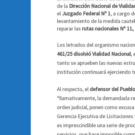
de la
Dirección Nacional de Vialidad
el
Juzgado Federal Nº 1
, a cargo d
levantamiento de la medida cautel
reparar las
rutas nacionales Nº 11, 
Los letrados del organismo naciona
461/25 disolvió Vialidad Nacional
,
tanto se aprueben las nuevas estr
institución continuará ejerciendo 
Al respecto, el
defensor del Pueblo
“llamativamente, la demandada re
orden judicial, ponen como excusa
Gerencia Ejecutiva de Licitaciones
es imprescindible una serie de pro
servicios, que hace imposible cumpl