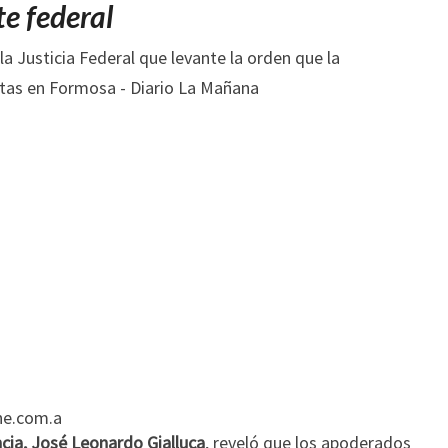
A
te federal
LA
REPARACIÓN
DE
RUTAS
EN
FORMOSA
ne.com.a
ncia, José Leonardo Gialluca
, reveló que los apoderados