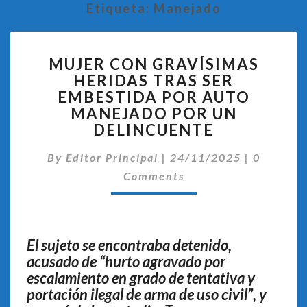
Etiqueta:
Manejado
MUJER
MUJER CON GRAVÍSIMAS
CON
HERIDAS TRAS SER
GRAVÍSIMAS
EMBESTIDA POR AUTO
HERIDAS
TRAS
MANEJADO POR UN
SER
DELINCUENTE
EMBESTIDA
Comentar
POR
By
Editor Principal
|
24/11/2025
|
0
AUTO
Comments
MANEJADO
POR
UN
DELINCUENTE
El sujeto se encontraba detenido,
acusado de “hurto agravado por
escalamiento en grado de tentativa y
portación ilegal de arma de uso civil”, y