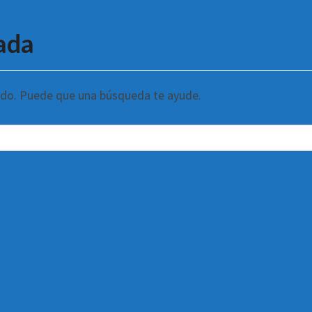
ada
ndo. Puede que una búsqueda te ayude.