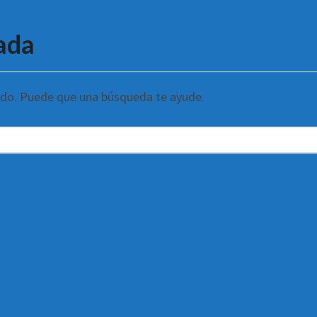
ada
ndo. Puede que una búsqueda te ayude.