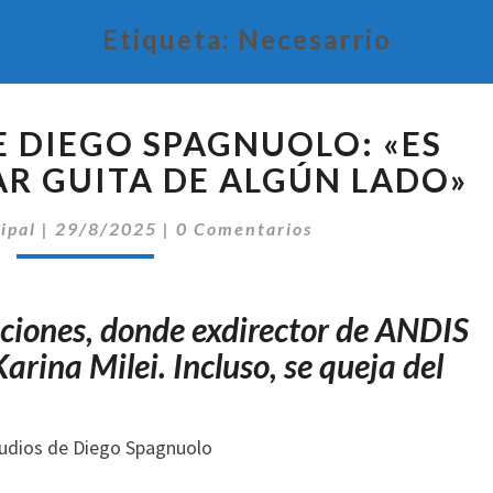
Etiqueta:
Necesarrio
MÁS
E DIEGO SPAGNUOLO: «ES
AUDIOS
DE
AR GUITA DE ALGÚN LADO»
DIEGO
Comentarios
SPAGNUOLO:
ipal
|
29/8/2025
|
0 Comentarios
«ES
NECESARIO
SACAR
aciones, donde exdirector de ANDIS
GUITA
arina Milei. Incluso, se queja del
DE
ALGÚN
LADO»