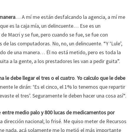
 manera
… A mí me están desfalcando la agencia, a mí me
que es la caja mía, un delincuente… Ese es un
 de Macri y se fue, pero cuando se fue, se fue con
os de las computadoras. No, no, un delincuente. “Y ‘Lule’,
do de una manera… Él no está metido, pero es toda la
ita a la gente, a los prestadores les van a pedir guita”.
 le debe llegar el tres o el cuatro
.
Yo calculo que le debe
nte le dirán: ‘Es el cinco, el 1% lo tenemos que repartir
evaste el tres’. Seguramente le deben hacer una cosa así“.
e
entre medio palo y 800 lucas de medicamentos por
 dirección nacional; lo frisé. Me quiso meter de Recursos
rme nada, acá solamente me lo metió el más importante