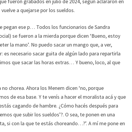
que fueron grabados en julio de 2024, según aclararon en
vuelve a quejarse por los sueldos.
Te pegan ese p… Todos los funcionarios de Sandra
Social) se fueron a la mierda porque dicen ‘Bueno, estoy
er la mano’. No puedo sacar un mango que, a ver,
: es necesario sacar guita de algún lado para repartirla
vimos que sacar las horas extras… Y bueno, loco, al que
la no chorea. Ahora los Menem dicen ‘no, porque
os de esa base. Y te venís a hacer el moralista acá y que
 estás cagando de hambre. ¿Cómo hacés después para
nemos que subir los sueldos’?. O sea, te ponen en una
ienta, si con la que te estás choreando…?’. A mí me pone en