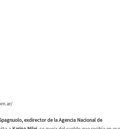
om.ar/
Spagnuolo, exdirector de la Agencia Nacional de
ulta a
Karina Milei,
se queja del sueldo que recibía en ese