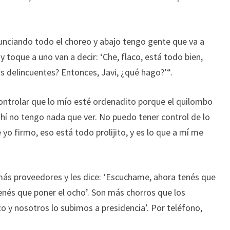
denunciando todo el choreo y abajo tengo gente que va a
 toque a uno van a decir: ‘Che, flaco, está todo bien,
s delincuentes? Entonces, Javi, ¿qué hago?’“.
controlar que lo mío esté ordenadito porque el quilombo
 ahí no tengo nada que ver. No puedo tener control de lo
yo firmo, eso está todo prolijito, y es lo que a mí me
emás proveedores y les dice: ‘Escuchame, ahora tenés que
tenés que poner el ocho’. Son más chorros que los
izo y nosotros lo subimos a presidencia’. Por teléfono,