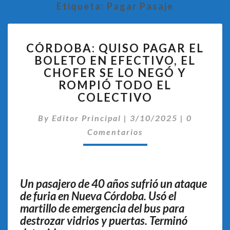
Etiqueta:
Pagar Pasaje
CÓRDOBA:
CÓRDOBA: QUISO PAGAR EL
QUISO
BOLETO EN EFECTIVO, EL
PAGAR
CHOFER SE LO NEGÓ Y
EL
BOLETO
ROMPIÓ TODO EL
EN
COLECTIVO
EFECTIVO,
Comentar
EL
By
Editor Principal
|
3/10/2025
|
0
CHOFER
Comentarios
SE
LO
NEGÓ
Y
Un pasajero de 40 años sufrió un ataque
ROMPIÓ
de furia en Nueva Córdoba. Usó el
TODO
martillo de emergencia del bus para
EL
COLECTIVO
destrozar vidrios y puertas. Terminó