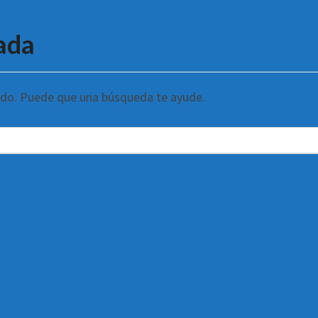
ada
ndo. Puede que una búsqueda te ayude.