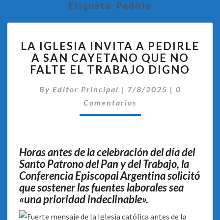
Etiqueta:
Pedirle
LA
LA IGLESIA INVITA A PEDIRLE
IGLESIA
A SAN CAYETANO QUE NO
INVITA
FALTE EL TRABAJO DIGNO
A
PEDIRLE
Comentari
By
Editor Principal
A
|
7/8/2025
|
0
SAN
Comentarios
CAYETANO
QUE
NO
FALTE
Horas antes de la celebración del día del
EL
Santo Patrono del Pan y del Trabajo, la
TRABAJO
Conferencia Episcopal Argentina solicitó
DIGNO
que sostener las fuentes laborales sea
«una prioridad indeclinable».