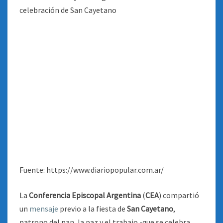
Fuente: https://www.diariopopular.com.ar/
La
Conferencia Episcopal Argentina
(
CEA
) compartió
un
mensaje
previo a la fiesta de
San Cayetano
,
patrono del pan, la paz y el trabajo -que se celebra