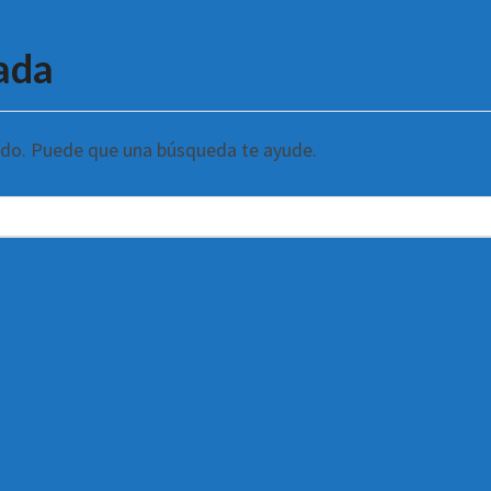
ada
ndo. Puede que una búsqueda te ayude.