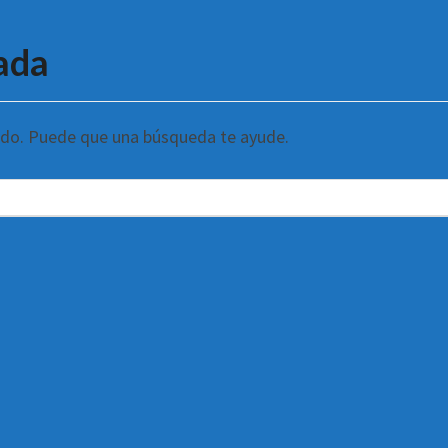
ada
ndo. Puede que una búsqueda te ayude.