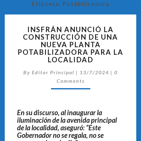
Etiqueta:
Potabilizadora
INSFRÁN
INSFRÁN ANUNCIÓ LA
ANUNCIÓ
CONSTRUCCIÓN DE UNA
LA
NUEVA PLANTA
CONSTRUCCIÓN
DE
POTABILIZADORA PARA LA
UNA
LOCALIDAD
NUEVA
Comentar
PLANTA
By
Editor Principal
|
13/7/2024
|
0
POTABILIZADORA
Comments
PARA
LA
LOCALIDAD
En su discurso, al inaugurar la
iluminación de la avenida principal
de la localidad, aseguró: “Este
Gobernador no se regala, no se