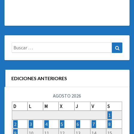
Buscar:
Buscar
EDICIONES ANTERIORES
AGOSTO 2026
D
L
M
X
J
V
S
1
2
3
4
5
6
7
8
9
10
11
12
13
14
15