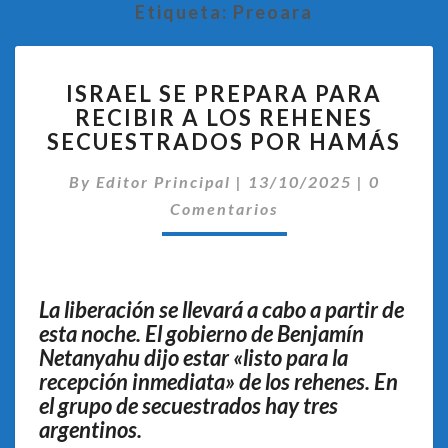
Etiqueta:
Preoara
ISRAEL
ISRAEL SE PREPARA PARA
SE
RECIBIR A LOS REHENES
PREPARA
SECUESTRADOS POR HAMÁS
PARA
RECIBIR
Comentar
By
Editor Principal
A
|
13/10/2025
|
0
LOS
Comentarios
REHENES
SECUESTRADOS
POR
HAMÁS
La liberación se llevará a cabo a partir de
esta noche. El gobierno de Benjamín
Netanyahu dijo estar «listo para la
recepción inmediata» de los rehenes. En
el grupo de secuestrados hay tres
argentinos.