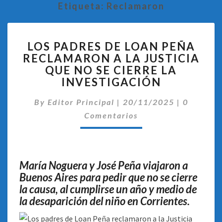
Etiqueta:
Reclamaron
LOS
LOS PADRES DE LOAN PEÑA
PADRES
RECLAMARON A LA JUSTICIA
DE
QUE NO SE CIERRE LA
LOAN
PEÑA
INVESTIGACIÓN
RECLAMARON
Comentar
A
By
Editor Principal
|
20/11/2025
|
0
LA
Comentarios
JUSTICIA
QUE
NO
SE
María Noguera y José Peña viajaron a
CIERRE
Buenos Aires para pedir que no se cierre
LA
la causa, al cumplirse un año y medio de
INVESTIGACIÓN
la desaparición del niño en Corrientes.