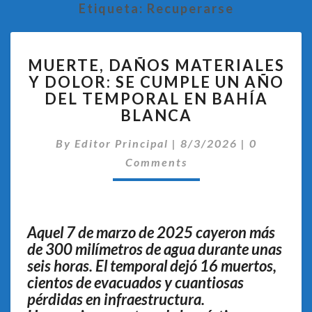
Etiqueta:
Recuperarse
MUERTE,
MUERTE, DAÑOS MATERIALES
DAÑOS
Y DOLOR: SE CUMPLE UN AÑO
MATERIALES
DEL TEMPORAL EN BAHÍA
Y
DOLOR:
BLANCA
SE
Comentari
CUMPLE
By
Editor Principal
|
8/3/2026
|
0
UN
Comments
AÑO
DEL
TEMPORAL
EN
Aquel 7 de marzo de 2025 cayeron más
BAHÍA
de 300 milímetros de agua durante unas
BLANCA
seis horas. El temporal dejó 16 muertos,
cientos de evacuados y cuantiosas
pérdidas en infraestructura.