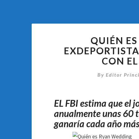
QUIÉN ES
EXDEPORTIST
CON E
By
Editor Princ
EL FBI estima que el j
anualmente unas 60 to
ganaría cada año más 