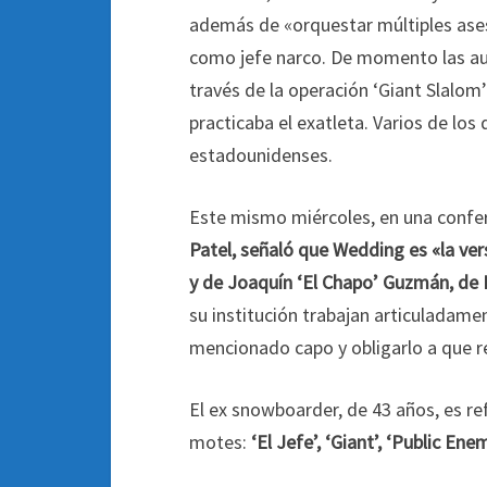
además de «orquestar múltiples ases
como jefe narco. De momento las aut
través de la operación ‘Giant Slalo
practicaba el exatleta. Varios de lo
estadounidenses.
Este mismo miércoles, en una confere
Patel, señaló que Wedding es «la ve
y de Joaquín ‘El Chapo’ Guzmán, de 
su institución trabajan articuladame
mencionado capo y obligarlo a que res
El ex snowboarder, de 43 años, es re
motes:
‘El Jefe’, ‘Giant’, ‘Public En