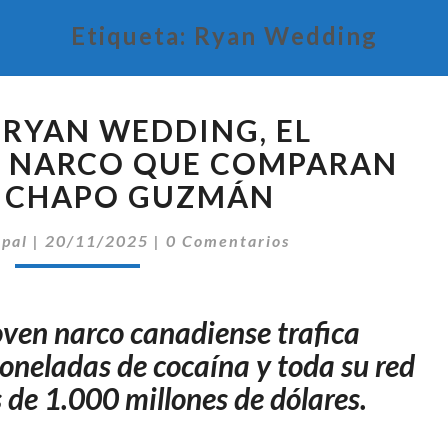
Etiqueta:
Ryan Wedding
QUIÉN
 RYAN WEDDING, EL
ES
RYAN
A NARCO QUE COMPARAN
WEDDING,
L CHAPO GUZMÁN
EL
EXDEPORTISTA
Comentarios
ipal
|
20/11/2025
|
0 Comentarios
NARCO
QUE
COMPARAN
oven narco canadiense trafica
CON
EL
neladas de cocaína y toda su red
CHAPO
de 1.000 millones de dólares.
GUZMÁN