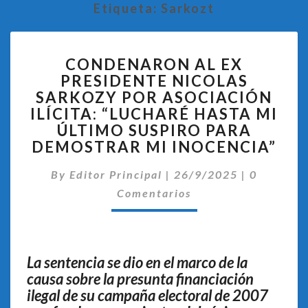
Etiqueta:
Sarkozt
CONDENARON
CONDENARON AL EX
AL
PRESIDENTE NICOLAS
EX
SARKOZY POR ASOCIACIÓN
PRESIDENTE
NICOLAS
ILÍCITA: “LUCHARÉ HASTA MI
SARKOZY
ÚLTIMO SUSPIRO PARA
POR
DEMOSTRAR MI INOCENCIA”
ASOCIACIÓN
ILÍCITA:
Comentar
By
Editor Principal
|
26/9/2025
|
0
“LUCHARÉ
Comentarios
HASTA
MI
ÚLTIMO
SUSPIRO
La sentencia se dio en el marco de la
PARA
causa sobre la presunta financiación
DEMOSTRAR
MI
ilegal de su campaña electoral de 2007
INOCENCIA”