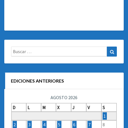
Buscar:
Buscar
EDICIONES ANTERIORES
AGOSTO 2026
D
L
M
X
J
V
S
1
2
3
4
5
6
7
8