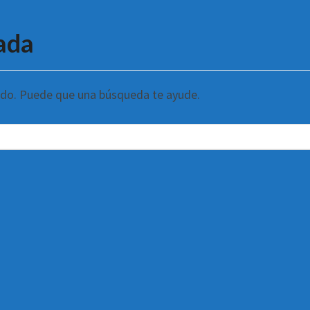
ada
ndo. Puede que una búsqueda te ayude.