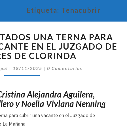
Etiqueta:
Tenacubrir
ELEVAN
UTADOS UNA TERNA PARA
A
DIPUTADOS
CANTE EN EL JUZGADO DE
UNA
ES DE CLORINDA
TERNA
PARA
Comentarios
ipal
|
18/11/2025
|
0 Comentarios
CUBRIR
UNA
VACANTE
Cristina Alejandra Aguilera,
EN
EL
lero y Noelia Viviana Nenning
JUZGADO
DE
MENORES