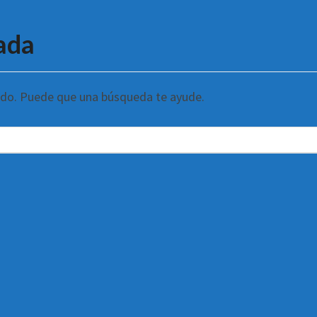
ada
ndo. Puede que una búsqueda te ayude.