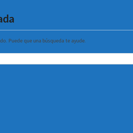
ada
ndo. Puede que una búsqueda te ayude.