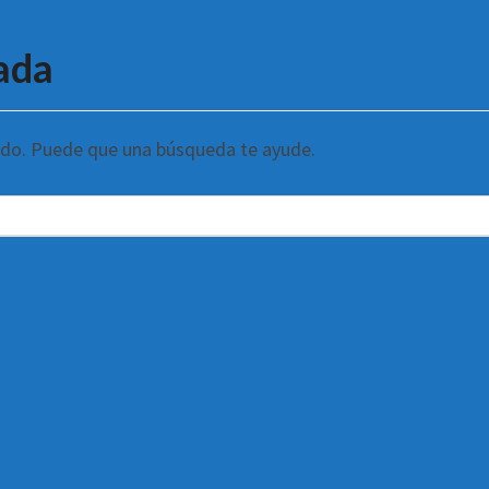
ada
ndo. Puede que una búsqueda te ayude.