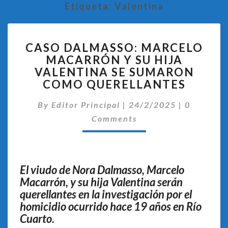
Etiqueta:
Valentina
CASO
CASO DALMASSO: MARCELO
DALMASSO:
MACARRÓN Y SU HIJA
MARCELO
VALENTINA SE SUMARON
MACARRÓN
Y
COMO QUERELLANTES
SU
Comentar
HIJA
By
Editor Principal
|
24/2/2025
|
0
VALENTINA
Comments
SE
SUMARON
COMO
QUERELLANTES
El viudo de Nora Dalmasso, Marcelo
Macarrón, y su hija Valentina serán
querellantes en la investigación por el
homicidio ocurrido hace 19 años en Río
Cuarto.