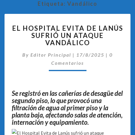
Etiqueta:
Vandálico
EL
EL HOSPITAL EVITA DE LANÚS
HOSPITAL
SUFRIÓ UN ATAQUE
EVITA
VANDÁLICO
DE
LANÚS
Comentar
By
Editor Principal
SUFRIÓ
|
17/8/2025
|
0
UN
Comentarios
ATAQUE
VANDÁLICO
Se registró en las cañerías de desagüe del
segundo piso, lo que provocó una
filtración de agua al primer piso y la
planta baja, afectando salas de atención,
internación y equipamiento.