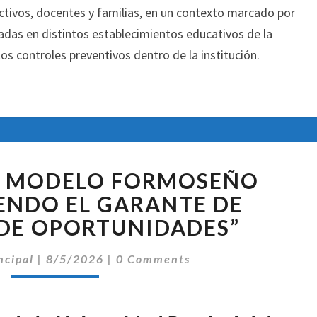
ctivos, docentes y familias, en un contexto marcado por
adas en distintos establecimientos educativos de la
los controles preventivos dentro de la institución.
INSFRÁN:
EL MODELO FORMOSEÑO
“EL
MODELO
IENDO EL GARANTE DE
FORMOSEÑO
DE OPORTUNIDADES”
SEGUIRÁ
SIENDO
Comentarios
ncipal
|
8/5/2026
|
0 Comments
EL
GARANTE
DE