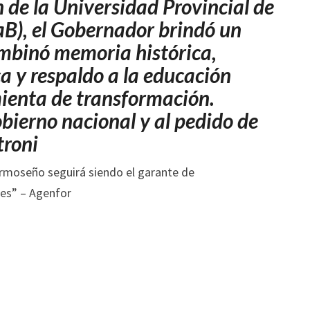
n de la Universidad Provincial de
IGUALDAD
DE
B), el Gobernador brindó un
OPORTUNIDADES”
ombinó memoria histórica,
ca y respaldo a la educación
ienta de transformación.
obierno nacional y al pedido de
troni