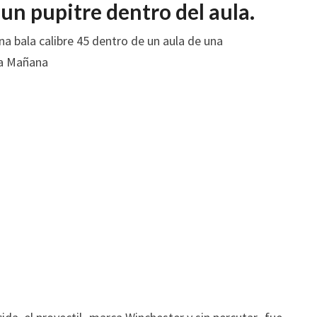
ESCUELA
 un pupitre dentro del aula
.
SECUNDARIA