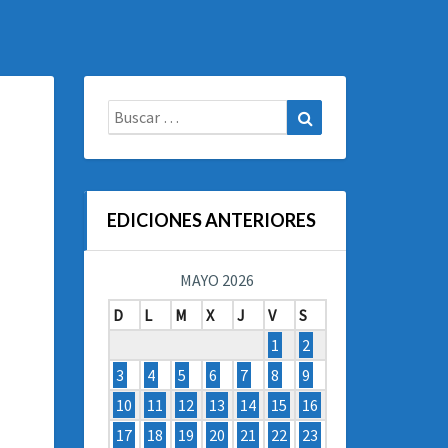
Buscar:
Buscar
EDICIONES ANTERIORES
MAYO 2026
D
L
M
X
J
V
S
1
2
3
4
5
6
7
8
9
10
11
12
13
14
15
16
17
18
19
20
21
22
23