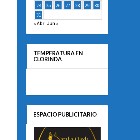
24
25
26
27
28
29
30
31
« Abr
Jun »
TEMPERATURA EN
CLORINDA
ESPACIO PUBLICITARIO