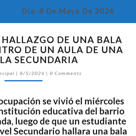
Día:
8 De Mayo De 2026
INVESTIGAN
L HALLAZGO DE UNA BALA
EL
HALLAZGO
NTRO DE UN AULA DE UNA
DE
LA SECUNDARIA
UNA
BALA
Comentarios
ncipal
|
8/5/2026
|
0 Comments
CALIBRE
45
DENTRO
upación se vivió el miércoles
DE
UN
institución educativa del barrio
AULA
nda, luego de que un estudiante
DE
vel Secundario hallara una bala
UNA