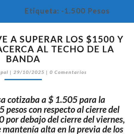
Etiqueta:
-1.500 Pesos
EL
E A SUPERAR LOS $1500 Y
DÓLAR
VUELVE
ACERCA AL TECHO DE LA
A
BANDA
SUPERAR
LOS
Comentarios
ipal
|
29/10/2025
|
0 Comentarios
$1500
Y
OTRA
sa cotizaba a $ 1.505 para la
VEZ
SE
 pesos con respecto al cierre del
ACERCA
0 por debajo del cierre del viernes,
AL
mantenía alta en la previa de los
TECHO