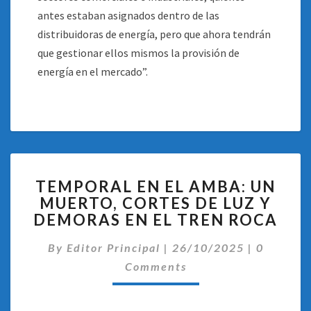
antes estaban asignados dentro de las
distribuidoras de energía, pero que ahora tendrán
que gestionar ellos mismos la provisión de
energía en el mercado”.
TEMPORAL
TEMPORAL EN EL AMBA: UN
EN
MUERTO, CORTES DE LUZ Y
EL
DEMORAS EN EL TREN ROCA
AMBA:
UN
Comentar
By
Editor Principal
MUERTO,
|
26/10/2025
|
0
CORTES
Comments
DE
LUZ
Y