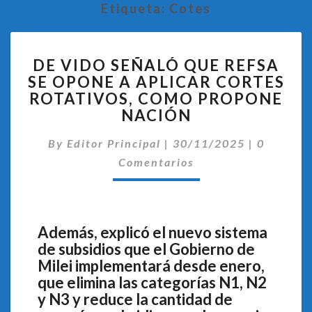
Etiqueta:
Cotes
DE
DE VIDO SEÑALÓ QUE REFSA
VIDO
SE OPONE A APLICAR CORTES
SEÑALÓ
ROTATIVOS, COMO PROPONE
QUE
REFSA
NACIÓN
SE
Comentar
OPONE
By
Editor Principal
|
30/11/2025
|
0
A
Comentarios
APLICAR
CORTES
ROTATIVOS,
COMO
Además, explicó el nuevo sistema
PROPONE
de subsidios que el Gobierno de
NACIÓN
Milei implementará desde enero,
que elimina las categorías N1, N2
y N3 y reduce la cantidad de