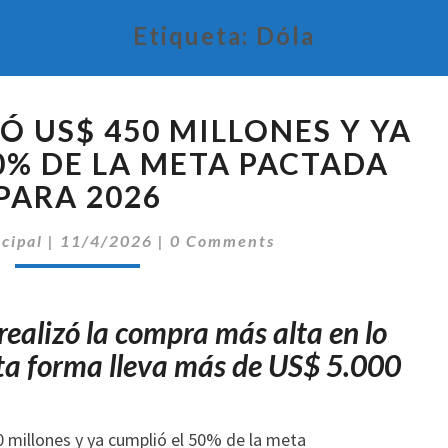
Etiqueta:
Dóla
EL
Ó US$ 450 MILLONES Y YA
BCRA
COMPRÓ
0% DE LA META PACTADA
US$
PARA 2026
450
MILLONES
Comentarios
ncipal
|
11/4/2026
|
0 Comments
Y
YA
CUMPLIÓ
realizó la compra más alta en lo
EL
50%
sta forma lleva más de US$ 5.000
DE
LA
META