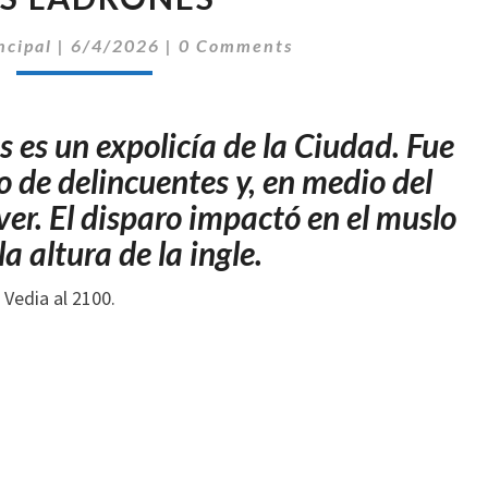
SE
DEFENDIÓ
Comentarios
ncipal
|
6/4/2026
|
0 Comments
DE
UN
ROBO
as es un expolicía de la Ciudad. Fue
EN
NÚÑEZ
 de delincuentes y, en medio del
Y
lver. El disparo impactó en el muslo
BALEÓ
la altura de la ingle.
A
UNO
DE
LOS
LADRONES