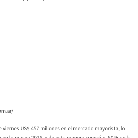
PACTADA
PARA
2026
om.ar/
 viernes US$ 457 millones en el mercado mayorista, lo
 en lo que va 2026, y de esta manera superó el 50% de la