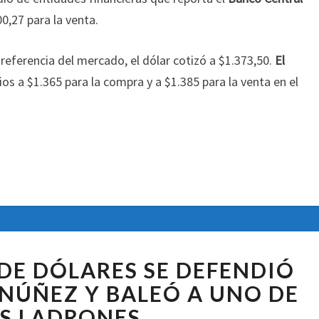
00,27 para la venta.
referencia del mercado, el dólar cotizó a $1.373,50.
El
os a $1.365 para la compra y a $1.385 para la venta en el
.
UN
 DE DÓLARES SE DEFENDIÓ
«DELIVERY»
DE
 NÚÑEZ Y BALEÓ A UNO DE
DÓLARES
S LADRONES