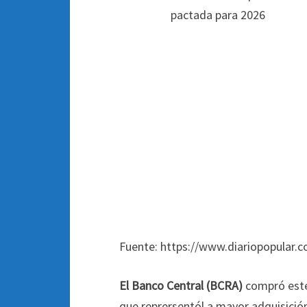
Fuente: https://www.diariopopular.c
El Banco Central (BCRA)
compró este
que reprersentól a mayor adquisición