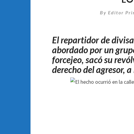
By
Editor Pri
El repartidor de divis
abordado por un grupo
forcejeo, sacó su revó
derecho del agresor, a 