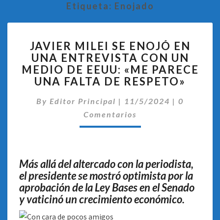
Etiqueta:
Enojado
JAVIER
JAVIER MILEI SE ENOJÓ EN
MILEI
UNA ENTREVISTA CON UN
SE
MEDIO DE EEUU: «ME PARECE
ENOJÓ
EN
UNA FALTA DE RESPETO»
UNA
Comentar
ENTREVISTA
By
Editor Principal
|
11/5/2024
|
0
CON
Comentarios
UN
MEDIO
DE
EEUU:
Más allá del altercado con la periodista,
«ME
el presidente se mostró optimista por la
PARECE
aprobación de la Ley Bases en el Senado
UNA
y vaticinó un crecimiento económico.
FALTA
DE
RESPETO»