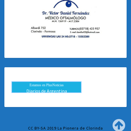
Estamos en PlusNoticias
Diarios de Argentina
CC BY-SA 2019 La Pionera de Clorinda