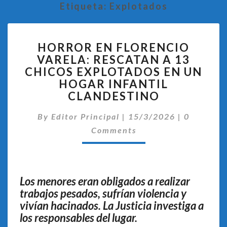
Etiqueta:
Explotados
HORROR
HORROR EN FLORENCIO
EN
VARELA: RESCATAN A 13
FLORENCIO
CHICOS EXPLOTADOS EN UN
VARELA:
RESCATAN
HOGAR INFANTIL
A
CLANDESTINO
13
Comentar
CHICOS
By
Editor Principal
|
15/3/2026
|
0
EXPLOTADOS
Comments
EN
UN
HOGAR
INFANTIL
Los menores eran obligados a realizar
CLANDESTINO
trabajos pesados, sufrían violencia y
vivían hacinados. La Justicia investiga a
los responsables del lugar.