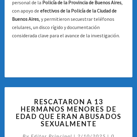
personal de la
Policía de la Provincia de Buenos Aires
,
con apoyo de
efectivos de la Policía de la Ciudad de
Buenos Aires
, y permitieron secuestrar teléfonos
celulares, un disco rígido y documentación
considerada clave para el avance de la investigación.
RESCATARON
RESCATARON A 13
A
HERMANOS MENORES DE
13
EDAD QUE ERAN ABUSADOS
HERMANOS
MENORES
SEXUALMENTE
DE
Comentar
EDAD
By
Editor Principal
|
2/10/2025
|
0