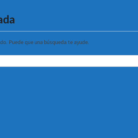
ada
ndo. Puede que una búsqueda te ayude.