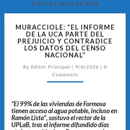
Día:
9 De Junio De 2026
MURACCIOLE:
MURACCIOLE: “EL INFORME
“EL
DE LA UCA PARTE DEL
INFORME
PREJUICIO Y CONTRADICE
DE
LA
LOS DATOS DEL CENSO
UCA
NACIONAL”
PARTE
Comentari
DEL
By
Editor Principal
|
9/6/2026
|
0
PREJUICIO
Comments
Y
CONTRADICE
LOS
DATOS
“El 99% de las viviendas de Formosa
DEL
tienen acceso al agua potable, incluso en
CENSO
Ramón Lista”, sostuvo el rector de la
NACIONAL”
UPLaB, tras el informe difundido días