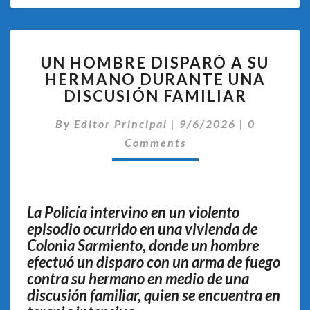
UN
UN HOMBRE DISPARÓ A SU
HOMBRE
HERMANO DURANTE UNA
DISPARÓ
DISCUSIÓN FAMILIAR
A
SU
Comentari
By
Editor Principal
HERMANO
|
9/6/2026
|
0
DURANTE
Comments
UNA
DISCUSIÓN
FAMILIAR
La Policía intervino en un violento
episodio ocurrido en una vivienda de
Colonia Sarmiento, donde un hombre
efectuó un disparo con un arma de fuego
contra su hermano en medio de una
discusión familiar, quien se encuentra en