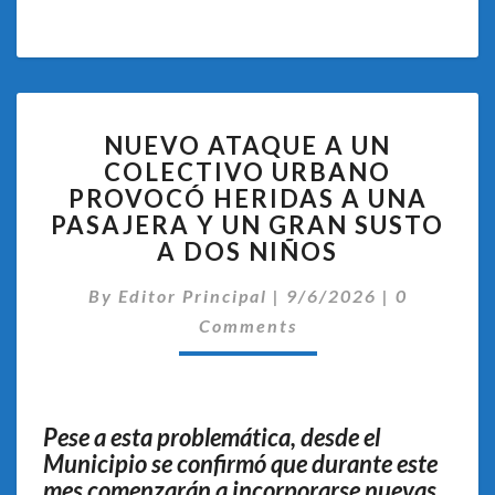
NUEVO
NUEVO ATAQUE A UN
ATAQUE
COLECTIVO URBANO
A
PROVOCÓ HERIDAS A UNA
UN
COLECTIVO
PASAJERA Y UN GRAN SUSTO
URBANO
A DOS NIÑOS
PROVOCÓ
Comentari
HERIDAS
By
Editor Principal
|
9/6/2026
|
0
A
Comments
UNA
PASAJERA
Y
UN
Pese a esta problemática, desde el
GRAN
Municipio se confirmó que durante este
SUSTO
mes comenzarán a incorporarse nuevas
A