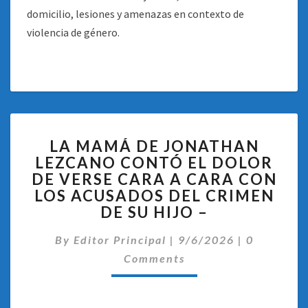
domicilio, lesiones y amenazas en contexto de
violencia de género.
LA
LA MAMÁ DE JONATHAN
MAMÁ
LEZCANO CONTÓ EL DOLOR
DE
DE VERSE CARA A CARA CON
JONATHAN
LEZCANO
LOS ACUSADOS DEL CRIMEN
CONTÓ
DE SU HIJO –
EL
Comentari
DOLOR
By
Editor Principal
|
9/6/2026
|
0
DE
Comments
VERSE
CARA
A