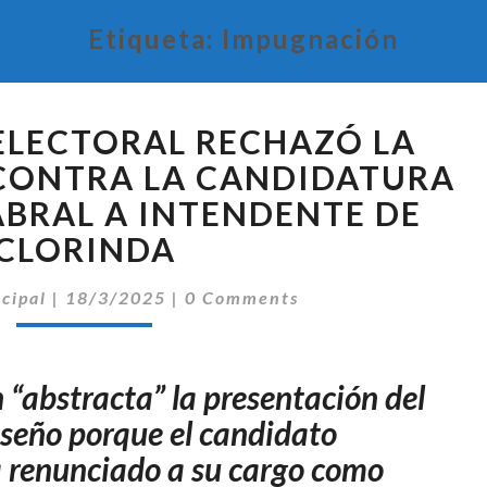
Etiqueta:
Impugnación
EL
 ELECTORAL RECHAZÓ LA
TRIBUNAL
ELECTORAL
CONTRA LA CANDIDATURA
RECHAZÓ
ABRAL A INTENDENTE DE
LA
CLORINDA
IMPUGNACIÓN
CONTRA
Comentarios
ncipal
|
18/3/2025
|
0 Comments
LA
CANDIDATURA
DE
ARTURO
 “abstracta” la presentación del
CABRAL
seño porque el candidato
A
ía renunciado a su cargo como
INTENDENTE