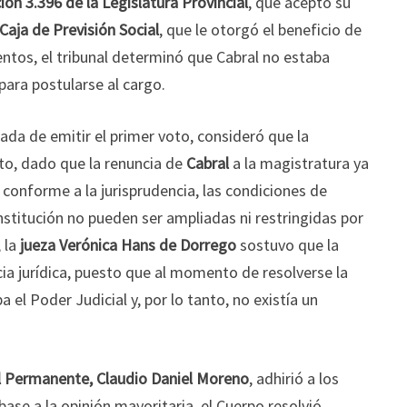
ión 3.396 de la Legislatura Provincial
, que aceptó su
Caja de Previsión Social
, que le otorgó el beneficio de
mentos, el tribunal determinó que Cabral no estaba
para postularse al cargo.
gada de emitir el primer voto, consideró que la
o, dado que la renuncia de
Cabral
a la magistratura ya
conforme a la jurisprudencia, las condiciones de
onstitución no pueden ser ampliadas ni restringidas por
 la
jueza Verónica Hans de Dorrego
sostuvo que la
ia jurídica, puesto que al momento de resolverse la
 el Poder Judicial y, por lo tanto, no existía un
al Permanente, Claudio Daniel Moreno
, adhirió a los
ase a la opinión mayoritaria, el Cuerpo resolvió