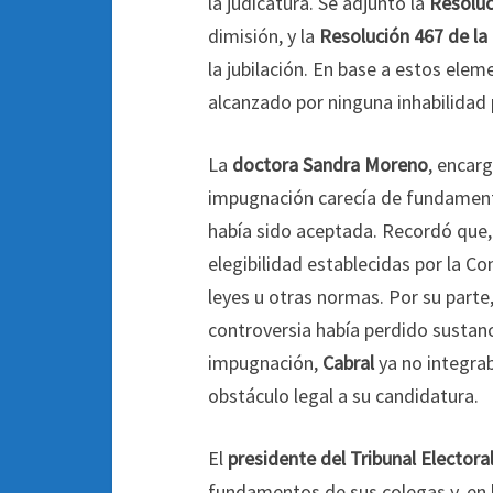
la judicatura. Se adjuntó la
Resoluc
dimisión, y la
Resolución 467 de la 
la jubilación. En base a estos ele
alcanzado por ninguna inhabilidad 
La
doctora Sandra Moreno
, encar
impugnación carecía de fundament
había sido aceptada. Recordó que, 
elegibilidad establecidas por la C
leyes u otras normas. Por su parte,
controversia había perdido sustanc
impugnación,
Cabral
ya no integraba
obstáculo legal a su candidatura.
El
presidente del Tribunal Elector
fundamentos de sus colegas y, en b