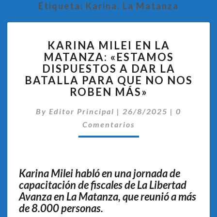
Etiqueta:
Karina. La Matanza
KARINA
KARINA MILEI EN LA
MILEI
MATANZA: «ESTAMOS
EN
DISPUESTOS A DAR LA
LA
MATANZA:
BATALLA PARA QUE NO NOS
«ESTAMOS
ROBEN MÁS»
DISPUESTOS
Comentar
A
By
Editor Principal
|
26/8/2025
|
0
DAR
Comentarios
LA
BATALLA
PARA
QUE
Karina Milei habló en una jornada de
NO
capacitación de fiscales de La Libertad
NOS
Avanza en La Matanza, que reunió a más
ROBEN
MÁS»
de 8.000 personas.