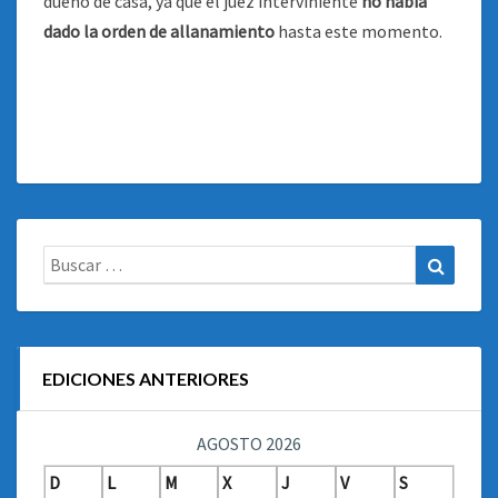
dueño de casa, ya que el juez interviniente
no había
dado la orden de allanamiento
hasta este momento.
Buscar:
Buscar
EDICIONES ANTERIORES
AGOSTO 2026
D
L
M
X
J
V
S