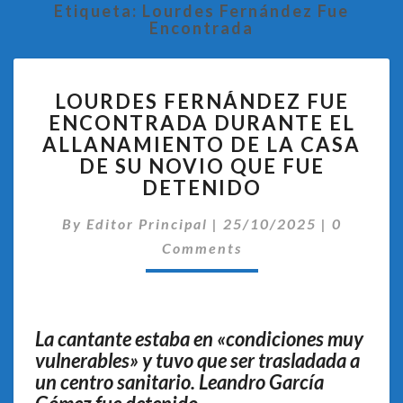
Etiqueta:
Lourdes Fernández Fue
Encontrada
LOURDES
LOURDES FERNÁNDEZ FUE
FERNÁNDEZ
ENCONTRADA DURANTE EL
FUE
ALLANAMIENTO DE LA CASA
ENCONTRADA
DURANTE
DE SU NOVIO QUE FUE
EL
DETENIDO
ALLANAMIENTO
Comentar
DE
By
Editor Principal
|
25/10/2025
|
0
LA
Comments
CASA
DE
SU
NOVIO
La cantante estaba en «condiciones muy
QUE
vulnerables» y tuvo que ser trasladada a
FUE
un centro sanitario. Leandro García
DETENIDO