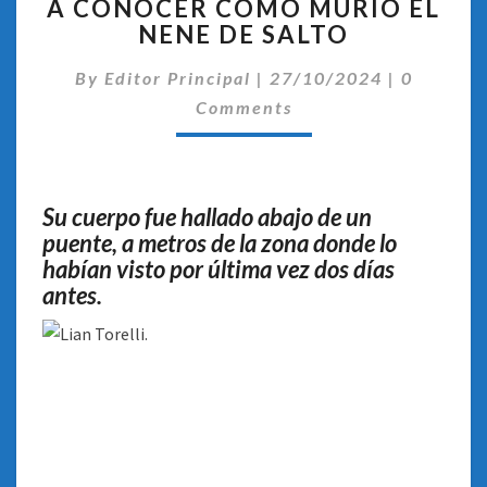
A CONOCER CÓMO MURIÓ EL
TORELLI:
NENE DE SALTO
DIERON
A
Comentar
By
Editor Principal
CONOCER
|
27/10/2024
|
0
CÓMO
Comments
MURIÓ
EL
NENE
DE
Su cuerpo fue hallado abajo de un
SALTO
puente, a metros de la zona donde lo
habían visto por última vez dos días
antes.