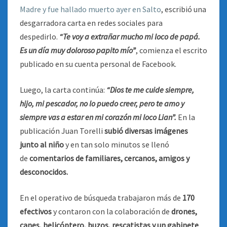
Madre y fue hallado muerto ayer en Salto
, escribió una
desgarradora carta en redes sociales para
despedirlo.
“Te voy a extrañar mucho mi loco de papá.
Es un día muy doloroso papito mío”
, comienza el escrito
publicado en su cuenta personal de Facebook.
Luego, la carta continúa:
“Dios te me cuide siempre,
hijo, mi pescador, no lo puedo creer, pero te amo y
siempre vas a estar en mi corazón mi loco Lian”.
En la
publicación Juan Torelli
subió diversas imágenes
junto al niño
y en tan solo minutos se llenó
de
comentarios de familiares, cercanos, amigos y
desconocidos.
En el operativo de búsqueda trabajaron más de
170
efectivos
y contaron con la colaboración de
drones,
canes, helicóptero, buzos, rescatistas y un gabinete