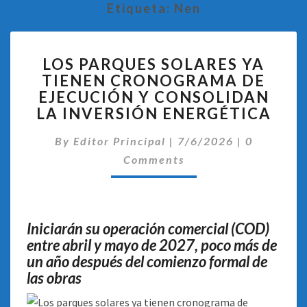
Etiqueta:
Nen
LOS
LOS PARQUES SOLARES YA
PARQUES
TIENEN CRONOGRAMA DE
SOLARES
EJECUCIÓN Y CONSOLIDAN
YA
TIENEN
LA INVERSIÓN ENERGÉTICA
CRONOGRAMA
Comentari
DE
By
Editor Principal
|
7/6/2026
|
0
EJECUCIÓN
Comments
Y
CONSOLIDAN
LA
INVERSIÓN
Iniciarán su operación comercial (COD)
ENERGÉTICA
entre abril y mayo de 2027, poco más de
un año después del comienzo formal de
las obras