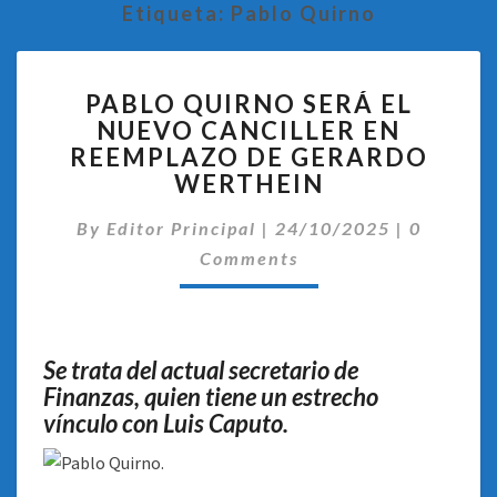
Etiqueta:
Pablo Quirno
PABLO
PABLO QUIRNO SERÁ EL
QUIRNO
NUEVO CANCILLER EN
SERÁ
REEMPLAZO DE GERARDO
EL
NUEVO
WERTHEIN
CANCILLER
Comentar
EN
By
Editor Principal
|
24/10/2025
|
0
REEMPLAZO
Comments
DE
GERARDO
WERTHEIN
Se trata del actual secretario de
Finanzas, quien tiene un estrecho
vínculo con Luis Caputo.