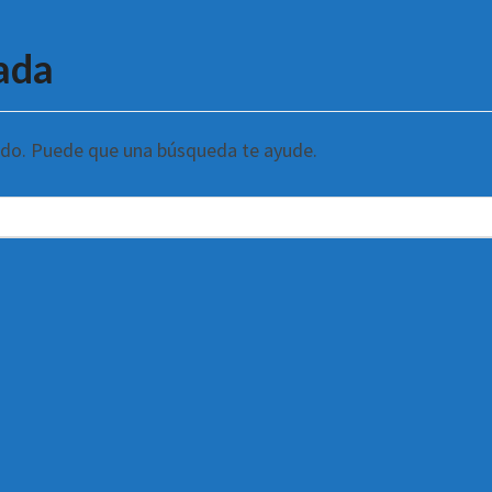
ada
ndo. Puede que una búsqueda te ayude.