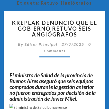
Etiqueta:
Retuvo. Hagiógrafos
KREPLAK
KREPLAK DENUNCIÓ QUE EL
DENUNCIÓ
GOBIERNO RETUVO SEIS
QUE
ANGIÓGRAFOS
EL
GOBIERNO
Comentar
By
Editor Principal
RETUVO
|
27/7/2025
|
0
SEIS
Comments
ANGIÓGRAFOS
El ministro de Salud de la provincia de
Buenos Aires aseguró que seis equipos
comprados durante la gestión anterior
no fueron entregados por decisión de la
administración de Javier Milei.