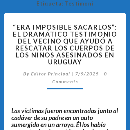
Etiqueta:
Testimoni
“ERA
“ERA IMPOSIBLE SACARLOS”:
IMPOSIBLE
EL DRAMÁTICO TESTIMONIO
SACARLOS”:
DEL VECINO QUE AYUDÓ A
EL
DRAMÁTICO
RESCATAR LOS CUERPOS DE
TESTIMONIO
LOS NIÑOS ASESINADOS EN
DEL
URUGUAY
VECINO
QUE
Comentari
By
Editor Principal
|
7/9/2025
|
0
AYUDÓ
Comments
A
RESCATAR
LOS
CUERPOS
Las víctimas fueron encontradas junto al
DE
cadáver de su padre en un auto
LOS
NIÑOS
sumergido en un arroyo. Él los había
ASESINADOS