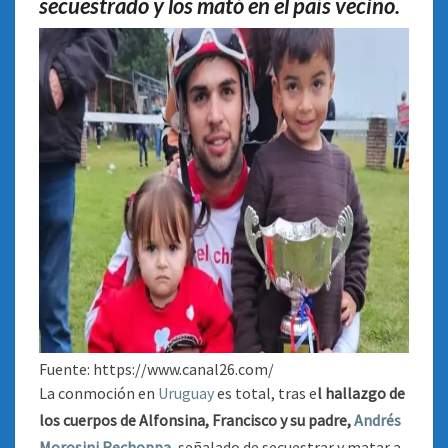
secuestrado y los mató en el país vecino.
EN
URUGUAY
Fuente: https://www.canal26.com/
La conmoción en
Uruguay
es total, tras e
l hallazgo de
los cuerpos de Alfonsina, Francisco y su padre,
Andrés
Morosini Rechoppa
, señalado de secuestrar y matar a