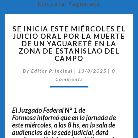
Etiqueta:
Yaguareté
SE
SE INICIA ESTE MIÉRCOLES EL
INICIA
JUICIO ORAL POR LA MUERTE
ESTE
DE UN YAGUARETÉ EN LA
MIÉRCOLES
EL
ZONA DE ESTANISLAO DEL
JUICIO
CAMPO
ORAL
Comentar
POR
By
Editor Principal
|
13/8/2025
|
0
LA
Comments
MUERTE
DE
UN
YAGUARETÉ
El Juzgado Federal N° 1 de
EN
Formosa informó que en la jornada de
LA
este miércoles, a las 8 hs, en la sala de
ZONA
DE
audiencias de la sede judicial, dará
ESTANISLAO