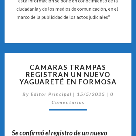
“esta información se pone en conocimiento de la
ciudadanía y de los medios de comunicación, en el
marco de la publicidad de los actos judiciales”.
CÁMARAS
CÁMARAS TRAMPAS
TRAMPAS
REGISTRAN UN NUEVO
REGISTRAN
YAGUARETÉ EN FORMOSA
UN
NUEVO
Comentar
By
Editor Principal
YAGUARETÉ
|
15/5/2025
|
0
EN
Comentarios
FORMOSA
Se confirmó el registro de un nuevo