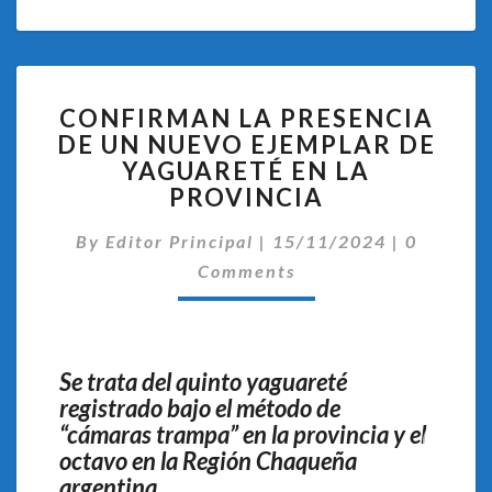
CONFIRMAN
CONFIRMAN LA PRESENCIA
LA
DE UN NUEVO EJEMPLAR DE
PRESENCIA
YAGUARETÉ EN LA
DE
UN
PROVINCIA
NUEVO
Comentar
EJEMPLAR
By
Editor Principal
|
15/11/2024
|
0
DE
Comments
YAGUARETÉ
EN
LA
PROVINCIA
Se trata del quinto yaguareté
registrado bajo el método de
“cámaras trampa” en la provincia y el
octavo en la Región Chaqueña
argentina