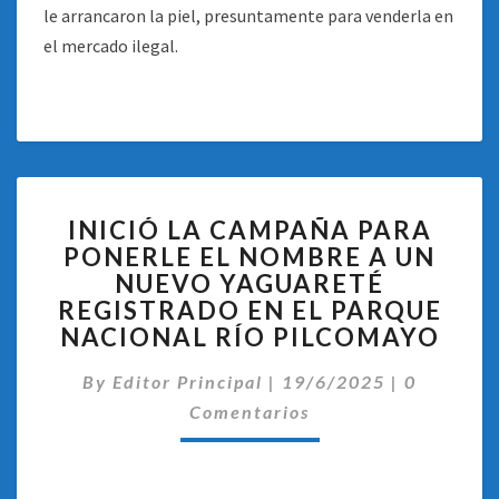
le arrancaron la piel, presuntamente para venderla en
el mercado ilegal.
INICIÓ
INICIÓ LA CAMPAÑA PARA
LA
PONERLE EL NOMBRE A UN
CAMPAÑA
NUEVO YAGUARETÉ
PARA
PONERLE
REGISTRADO EN EL PARQUE
EL
NACIONAL RÍO PILCOMAYO
NOMBRE
Comentar
A
By
Editor Principal
|
19/6/2025
|
0
UN
Comentarios
NUEVO
YAGUARETÉ
REGISTRADO