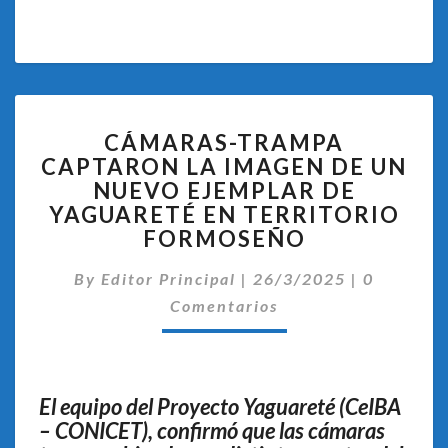
CÁMARAS-
CÁMARAS-TRAMPA
TRAMPA
CAPTARON LA IMAGEN DE UN
CAPTARON
NUEVO EJEMPLAR DE
LA
IMAGEN
YAGUARETÉ EN TERRITORIO
DE
FORMOSEÑO
UN
Comentar
NUEVO
By
Editor Principal
|
26/3/2025
|
0
EJEMPLAR
Comentarios
DE
YAGUARETÉ
EN
TERRITORIO
El equipo del Proyecto Yaguareté (CeIBA
FORMOSEÑO
– CONICET), confirmó que las cámaras