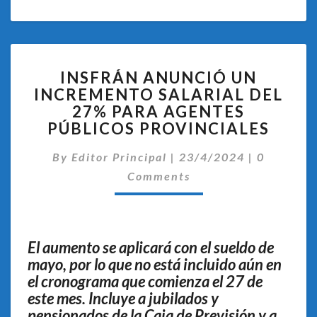
INSFRÁN
INSFRÁN ANUNCIÓ UN
ANUNCIÓ
INCREMENTO SALARIAL DEL
UN
27% PARA AGENTES
INCREMENTO
SALARIAL
PÚBLICOS PROVINCIALES
DEL
Comentar
27%
By
Editor Principal
|
23/4/2024
|
0
PARA
Comments
AGENTES
PÚBLICOS
PROVINCIALES
El aumento se aplicará con el sueldo de
mayo, por lo que no está incluido aún en
el cronograma que comienza el 27 de
este mes. Incluye a jubilados y
pensionados de la Caja de Previsión y a