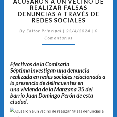
ACUSARON A UN VECINO DE
A
REALIZAR FALSAS
UN
DENUNCIAS A TRAVÉS DE
VECINO
DE
REDES SOCIALES
REALIZAR
Comentar
FALSAS
By
Editor Principal
|
23/4/2024
|
0
DENUNCIAS
Comentarios
A
TRAVÉS
DE
REDES
Efectivos de la Comisaría
SOCIALES
Séptima investigan una denuncia
realizada en redes sociales relacionada a
la presencia de delincuentes en
una vivienda de la Manzana 35 del
barrio Juan Domingo Perón de esta
ciudad
.