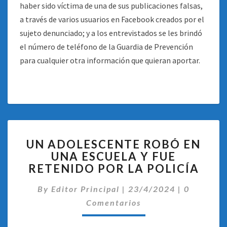
haber sido víctima de una de sus publicaciones falsas,
a través de varios usuarios en Facebook creados por el
sujeto denunciado; y a los entrevistados se les brindó
el número de teléfono de la Guardia de Prevención
para cualquier otra información que quieran aportar.
UN
UN ADOLESCENTE ROBÓ EN
ADOLESCENTE
UNA ESCUELA Y FUE
ROBÓ
RETENIDO POR LA POLICÍA
EN
UNA
Comentar
By
Editor Principal
ESCUELA
|
23/4/2024
|
0
Y
Comentarios
FUE
RETENIDO