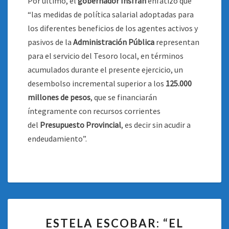
Por último, el
gobernador Insfrán
enfatizó que
“las medidas de política salarial adoptadas para
los diferentes beneficios de los agentes activos y
pasivos de la
Administración Pública
representan
para el servicio del Tesoro local, en términos
acumulados durante el presente ejercicio, un
desembolso incremental superior a los
125.000
millones de pesos
, que se financiarán
íntegramente con recursos corrientes
del
Presupuesto Provincial
, es decir sin acudir a
endeudamiento”.
ESTELA
ESTELA ESCOBAR: “EL
ESCOBAR: