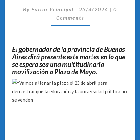
SU
Comentar
GABINETE
By
Editor Principal
|
23/4/2024
|
0
A
Comments
LA
MARCHA
UNIVERSITARIA
FEDERAL
El gobernador de la provincia de Buenos
Aires dirá presente este martes en lo que
se espera sea una multitudinaria
movilización a Plaza de Mayo.