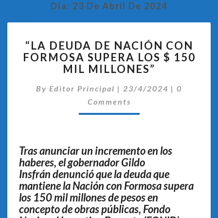
Día:
23 De Abril De 2024
“LA
“LA DEUDA DE NACIÓN CON
DEUDA
FORMOSA SUPERA LOS $ 150
DE
MIL MILLONES”
NACIÓN
CON
Comentar
By
Editor Principal
FORMOSA
|
23/4/2024
|
0
SUPERA
Comments
LOS
$
150
MIL
Tras anunciar un incremento en los
MILLONES”
haberes, el gobernador Gildo
Insfrán denunció que la deuda que
mantiene la Nación con Formosa supera
los 150 mil millones de pesos en
concepto de obras públicas, Fondo