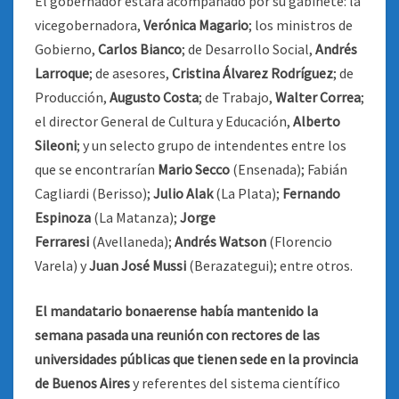
El gobernador estará acompañado por su gabinete: la
vicegobernadora,
Verónica Magario
; los ministros de
Gobierno,
Carlos Bianco
; de Desarrollo Social,
Andrés
Larroque
; de asesores,
Cristina Álvarez Rodríguez
; de
Producción,
Augusto Costa
; de Trabajo,
Walter Correa
;
el director General de Cultura y Educación,
Alberto
Sileoni
; y un selecto grupo de intendentes entre los
que se encontrarían
Mario Secco
(Ensenada); Fabián
Cagliardi (Berisso);
Julio Alak
(La Plata);
Fernando
Espinoza
(La Matanza);
Jorge
Ferraresi
(Avellaneda);
Andrés Watson
(Florencio
Varela) y
Juan José Mussi
(Berazategui); entre otros.
El mandatario bonaerense había mantenido la
semana pasada una reunión con rectores de las
universidades públicas que tienen sede en la provincia
de Buenos Aires
y referentes del sistema científico