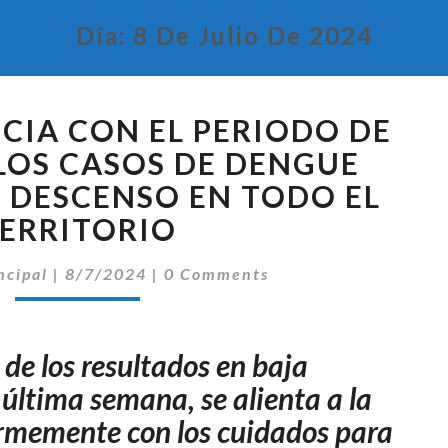
Día:
8 De Julio De 2024
EN
CIA CON EL PERIODO DE
COINCIDENCIA
CON
 LOS CASOS DE DENGUE
EL
L DESCENSO EN TODO EL
PERIODO
ERRITORIO
DE
DÍAS
Comentarios
ncipal
|
8/7/2024
|
0 Comments
FRÍOS,
LOS
CASOS
DE
de los resultados en baja
DENGUE
última semana, se alienta a la
SOSTIENEN
irmemente con los cuidados para
EL