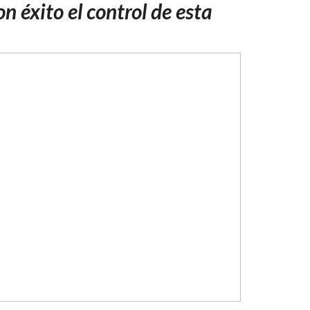
DESCENSO
 éxito el control de esta
EN
TODO
EL
TERRITORIO