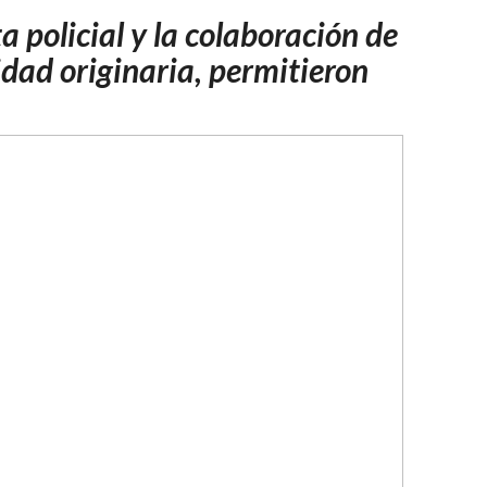
NIÑA
 policial y la colaboración de
EN
LOTE
dad originaria, permitieron
8
n
Y
ACLARÓ
QUE
LA
INFORMACIÓN
ES
FALSA