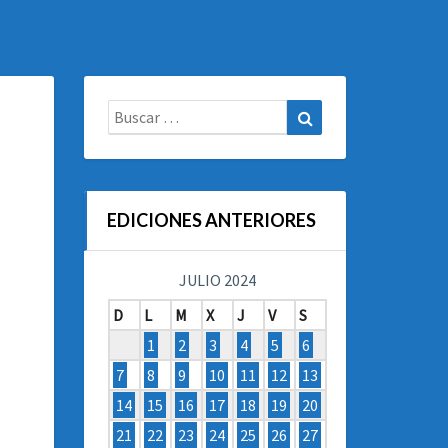
Buscar:
Buscar
EDICIONES ANTERIORES
JULIO 2024
D
L
M
X
J
V
S
1
2
3
4
5
6
7
8
9
10
11
12
13
14
15
16
17
18
19
20
21
22
23
24
25
26
27