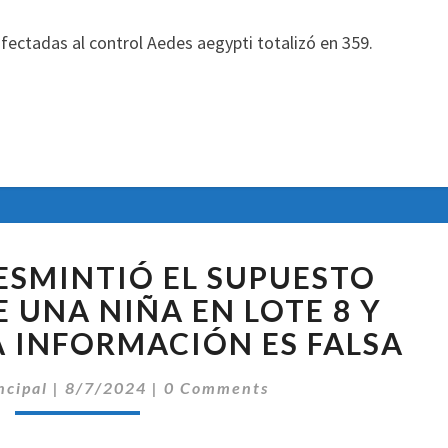
fectadas al control Aedes aegypti totalizó en 359.
LA
DESMINTIÓ EL SUPUESTO
POLICÍA
DESMINTIÓ
 UNA NIÑA EN LOTE 8 Y
EL
A INFORMACIÓN ES FALSA
SUPUESTO
SECUESTRO
Comentarios
ncipal
|
8/7/2024
|
0 Comments
DE
UNA