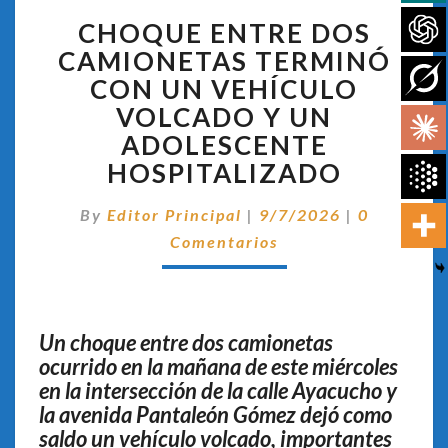
CHOQUE
CHOQUE ENTRE DOS
ENTRE
DOS
CAMIONETAS TERMINÓ
CAMIONETAS
CON UN VEHÍCULO
TERMINÓ
VOLCADO Y UN
CON
ADOLESCENTE
UN
VEHÍCULO
HOSPITALIZADO
VOLCADO
Y
Comentari
By
Editor Principal
|
9/7/2026
|
0
UN
Comentarios
ADOLESCENTE
HOSPITALIZADO
Un choque entre dos camionetas
ocurrido en la mañana de este miércoles
en la intersección de la calle Ayacucho y
la avenida Pantaleón Gómez dejó como
saldo un vehículo volcado, importantes