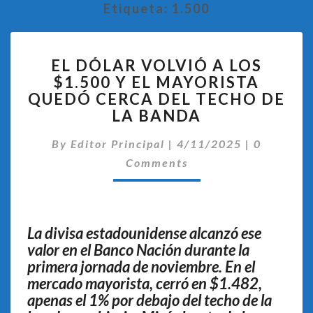
Etiqueta:
1.500
EL
EL DÓLAR VOLVIÓ A LOS
DÓLAR
$1.500 Y EL MAYORISTA
VOLVIÓ
QUEDÓ CERCA DEL TECHO DE
A
LOS
LA BANDA
$1.500
Comentar
Y
By
Editor Principal
|
4/11/2025
|
0
EL
Comments
MAYORISTA
QUEDÓ
CERCA
DEL
La divisa estadounidense alcanzó ese
TECHO
valor en el Banco Nación durante la
DE
primera jornada de noviembre. En el
LA
mercado mayorista, cerró en $1.482,
BANDA
apenas el 1% por debajo del techo de la