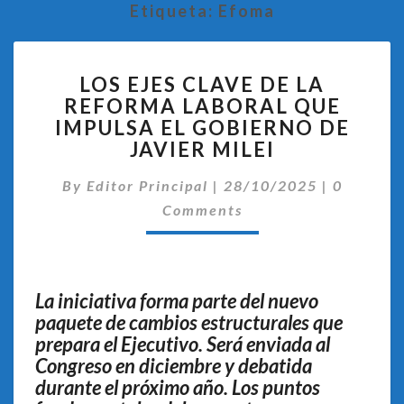
Etiqueta:
Efoma
LOS
LOS EJES CLAVE DE LA
EJES
REFORMA LABORAL QUE
CLAVE
IMPULSA EL GOBIERNO DE
DE
LA
JAVIER MILEI
REFORMA
Comentar
LABORAL
By
Editor Principal
|
28/10/2025
|
0
QUE
Comments
IMPULSA
EL
GOBIERNO
DE
La iniciativa forma parte del nuevo
JAVIER
paquete de cambios estructurales que
MILEI
prepara el Ejecutivo. Será enviada al
Congreso en diciembre y debatida
durante el próximo año. Los puntos