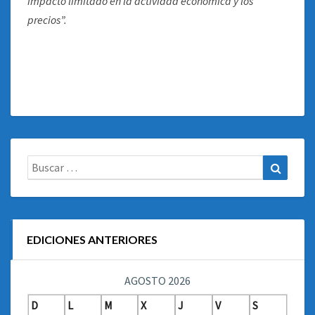
impacto limitado en la actividad económica y los
precios”.
Buscar:
Buscar
EDICIONES ANTERIORES
AGOSTO 2026
D
L
M
X
J
V
S