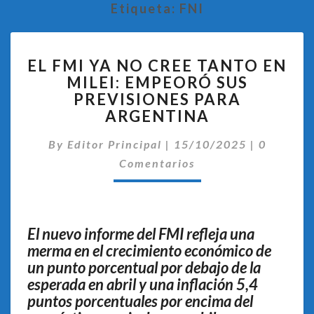
Etiqueta:
FNI
EL
EL FMI YA NO CREE TANTO EN
FMI
MILEI: EMPEORÓ SUS
YA
PREVISIONES PARA
NO
CREE
ARGENTINA
TANTO
Comentar
EN
By
Editor Principal
|
15/10/2025
|
0
MILEI:
Comentarios
EMPEORÓ
SUS
PREVISIONES
PARA
El nuevo informe del FMI refleja una
ARGENTINA
merma en el crecimiento económico de
un punto porcentual por debajo de la
esperada en abril y una inflación 5,4
puntos porcentuales por encima del