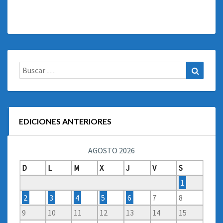
Buscar:
Buscar
EDICIONES ANTERIORES
AGOSTO 2026
D
L
M
X
J
V
S
1
2
3
4
5
6
7
8
9
10
11
12
13
14
15