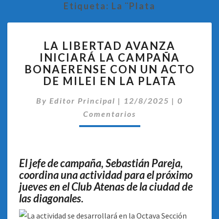
Etiqueta:
La ¨Plata
LA
LA LIBERTAD AVANZA
LIBERTAD
INICIARÁ LA CAMPAÑA
AVANZA
BONAERENSE CON UN ACTO
INICIARÁ
LA
DE MILEI EN LA PLATA
CAMPAÑA
Comentar
BONAERENSE
By
Editor Principal
|
12/8/2025
|
0
CON
Comentarios
UN
ACTO
DE
MILEI
El jefe de campaña, Sebastián Pareja,
EN
coordina una actividad para el próximo
LA
jueves en el Club Atenas de la ciudad de
PLATA
las diagonales.