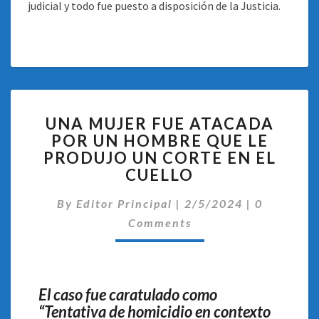
judicial y todo fue puesto a disposición de la Justicia.
UNA
UNA MUJER FUE ATACADA
MUJER
POR UN HOMBRE QUE LE
FUE
PRODUJO UN CORTE EN EL
ATACADA
POR
CUELLO
UN
Comentari
HOMBRE
By
Editor Principal
|
2/5/2024
|
0
QUE
Comments
LE
PRODUJO
UN
CORTE
El caso fue caratulado como
EN
“Tentativa de homicidio en contexto
EL