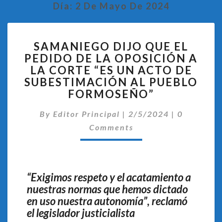
Día:
2 De Mayo De 2024
SAMANIEGO
SAMANIEGO DIJO QUE EL
DIJO
PEDIDO DE LA OPOSICIÓN A
QUE
LA CORTE “ES UN ACTO DE
EL
PEDIDO
SUBESTIMACIÓN AL PUEBLO
DE
FORMOSEÑO”
LA
Comentari
OPOSICIÓN
By
Editor Principal
|
2/5/2024
|
0
A
Comments
LA
CORTE
“ES
UN
“Exigimos respeto y el acatamiento a
ACTO
nuestras normas que hemos dictado
DE
en uso nuestra autonomía”, reclamó
SUBESTIMACIÓN
AL
el legislador justicialista
PUEBLO