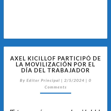
AXEL
AXEL KICILLOF PARTICIPÓ DE
KICILLOF
LA MOVILIZACIÓN POR EL
PARTICIPÓ
DÍA DEL TRABAJADOR
DE
LA
Comentari
By
Editor Principal
MOVILIZACIÓN
|
2/5/2024
|
0
POR
Comments
EL
DÍA
DEL
TRABAJADOR