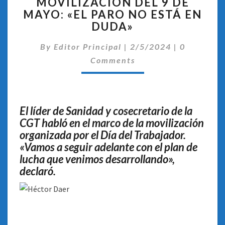
MOVILIZACIÓN DEL 9 DE
RATIFICÓ
MAYO: «EL PARO NO ESTÁ EN
LA
MOVILIZACIÓN
DUDA»
DEL
Comentari
9
By
Editor Principal
|
2/5/2024
|
0
DE
Comments
MAYO:
«EL
PARO
NO
El líder de Sanidad y cosecretario de la
ESTÁ
CGT habló en el marco de la movilización
EN
organizada por el Día del Trabajador.
DUDA»
«Vamos a seguir adelante con el plan de
lucha que venimos desarrollando»,
declaró.