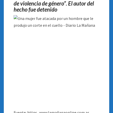
de violencia de género”. El autor del
CUELLO
hecho fue detenido
Fuente: https_www.lamañanaonline.com.ar