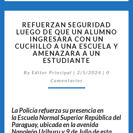
REFUERZAN
REFUERZAN SEGURIDAD
SEGURIDAD
LUEGO DE QUE UN ALUMNO
LUEGO
INGRESARA CON UN
DE
QUE
CUCHILLO A UNA ESCUELA Y
UN
AMENAZARA A UN
ALUMNO
ESTUDIANTE
INGRESARA
CON
Comentari
By
Editor Principal
|
2/5/2024
|
0
UN
Comentarios
CUCHILLO
A
UNA
ESCUELA
La Policía refuerza su presencia en
Y
la Escuela Normal Superior República del
AMENAZARA
A
Paraguay, ubicada en la avenida
UN
Napoleón Uriburu y 9 de Julio de esta