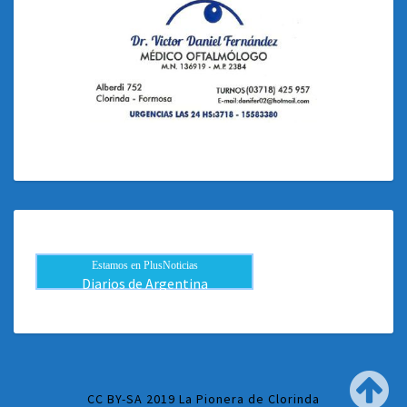
Estamos en PlusNoticias
Diarios de Argentina
CC BY-SA 2019 La Pionera de Clorinda