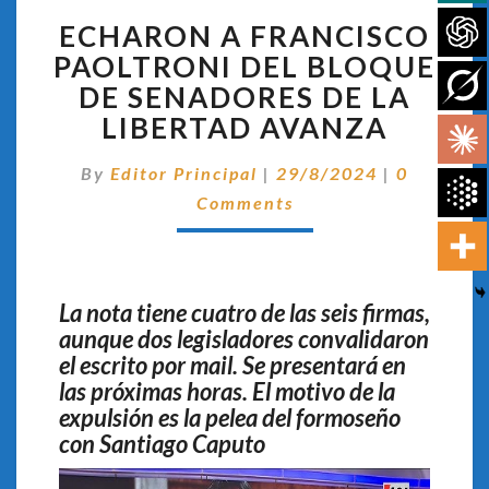
ECHARON
ECHARON A FRANCISCO
A
FRANCISCO
PAOLTRONI DEL BLOQUE
PAOLTRONI
DE SENADORES DE LA
DEL
LIBERTAD AVANZA
BLOQUE
DE
Comentar
By
Editor Principal
|
29/8/2024
|
0
SENADORES
DE
Comments
LA
LIBERTAD
AVANZA
La nota tiene cuatro de las seis firmas,
aunque dos legisladores convalidaron
el escrito por mail. Se presentará en
las próximas horas. El motivo de la
expulsión es la pelea del formoseño
con Santiago Caputo